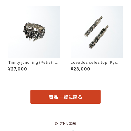
Trinity juno ring (Petra) [Bl
Lovedos celes top (Pycno
ack zirconia] -トリニティジュ
s) -ラヴドスケレス・トップ(ピク
¥27,000
¥23,000
ノー・リング-
ノス)-
商品一覧に戻る
© アトリエ縁