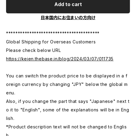
Add to cart
日本国内にお住まいの方向け
****************************************
Global Shipping for Overseas Customers
Please check below URL
https://keien.thebase.in/blog/2024/03/07/011735
You can switch the product price to be displayed in a f
oreign currency by changing "JPY" below the global m
enu.
Also, if you change the part that says "Japanese" next t
o it to "English", some of the explanations will be in Eng
lish.
*Product description text will not be changed to Englis
h.