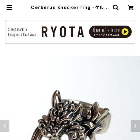
Cerberus knocker ring -ケルベ
ロスノッカーリング- | アトリエ縁