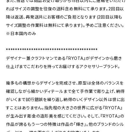
また、当店では商品お受け取りから15日以内にご連絡をいただけ
ればサイズの調整を往復の送料含め無料にて承ります。2回目以
降は返送、再発送共にお客様のご負担となります(2回目以降も
サイズ調整の作業料は無料にて承ります)。予めご注意ください。
※日本国内のみ
****************************************
デザイナー兼クラフトマンである『RYOTA』がデザインから磨き
仕上げまでこだわりを持ってお届けするアクセサリーブランド。
幾多もの構想からデザインを完成させ、原型は全体のバランスを
確認しながら細かいディテールまで全て手作業で彫り上げ、納得
がいくまで試行錯誤を繰り返し納得のいくデザイン以外は世に出
すことはありません。指先程の大きさの世界に広がる『RYOTA』
が生み出す彫金の造形美を感じてください。そして、『RYOTA』の
作品が誇るもう一つの特徴は作品の「輝き」。他のブランドのシル