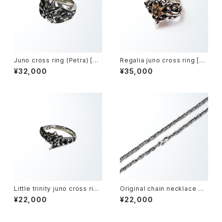
Juno cross ring (Petra) [Bl
Regalia juno cross ring [Br
ack zirconia] -ジュノークロ
ass model] -レガリアジュノー
¥32,000
¥35,000
ス・リング-
クロス・リング-
Little trinity juno cross ring
Original chain necklace py
(Petra) [Black zirconia] -リ
cnos [SV925 width 3mm le
¥22,000
¥22,000
トルトリニティジュノークロスリ
ngth 50+5cm with adjuste
ング-
r] -オリジナル・チェーンネック
レス ピクノス-