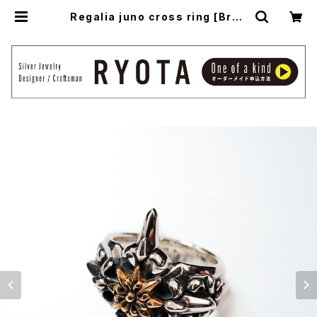
Regalia juno cross ring [Bras
s model] -レガリアジュノークロス・
リング- | アトリエ縁