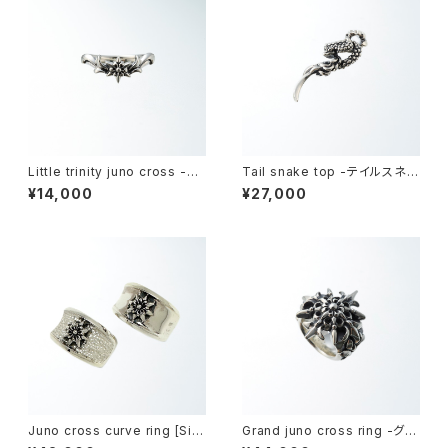
Little trinity juno cross -リ
Tail snake top -テイルスネー
トルトリニティジュノークロス-
クトップ-
¥14,000
¥27,000
Juno cross curve ring [Silv
Grand juno cross ring -グラ
er model] -ジュノークロス・カ
ンドジュノークロスリング-