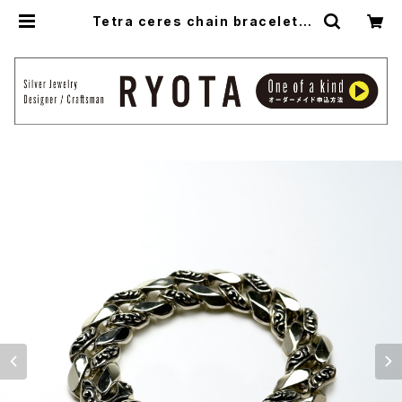
Tetra ceres chain bracelet -
テトラケレス・チェーンブレスレット-
| アトリエ縁