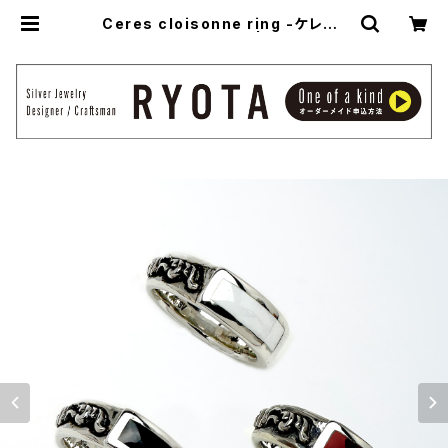
Ceres cloisonne ring -ケレス・
クロイソニーリング- | アトリエ縁