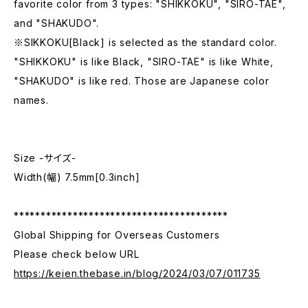
favorite color from 3 types: "SHIKKOKU", "SIRO-TAE",
and "SHAKUDO".
※SIKKOKU[Black] is selected as the standard color.
"SHIKKOKU" is like Black, "SIRO-TAE" is like White,
"SHAKUDO" is like red. Those are Japanese color
names.
Size -サイズ-
Width(幅) 7.5mm[0.3inch]
****************************************
Global Shipping for Overseas Customers
Please check below URL
https://keien.thebase.in/blog/2024/03/07/011735