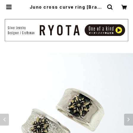
Juno cross curve ring [Brass
model] -ジュノークロス・カーブリン
グ- | アトリエ縁