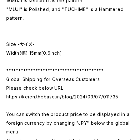
※MUJI is selected as the pattern.
"MUJI" is Polished, and "TUCHIME" is a Hammered
pattern.
Size -サイズ-
Width(幅) 15mm[0.6inch]
****************************************
Global Shipping for Overseas Customers
Please check below URL
https://keien.thebase.in/blog/2024/03/07/011735
You can switch the product price to be displayed in a
foreign currency by changing "JPY" below the global
menu.